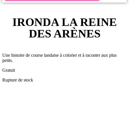
Retour en images
IRONDA LA REINE
DES ARÈNES
Une histoire de course landaise à colorier et à raconter aux plus
petits.
Gratuit
Rupture de stock
Espace Bénévole