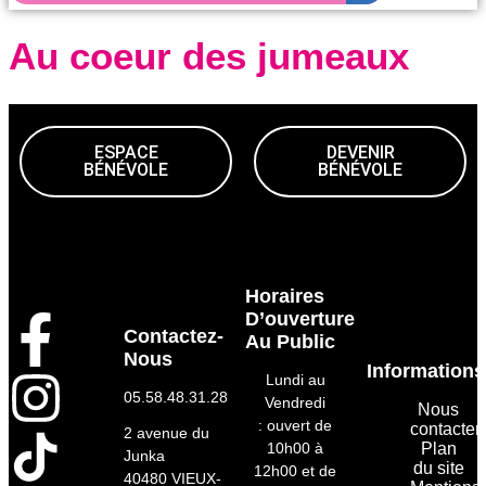
Retour en images
Au coeur des jumeaux
ESPACE
DEVENIR
BÉNÉVOLE
BÉNÉVOLE
Horaires
D’ouverture
Contactez-
Au Public
Nous
Informations
Lundi au
05.58.48.31.28
Vendredi
Nous
:
ouvert de
contacter
2 avenue du
10h00 à
Plan
Junka
du site
12h00
et de
40480 VIEUX-