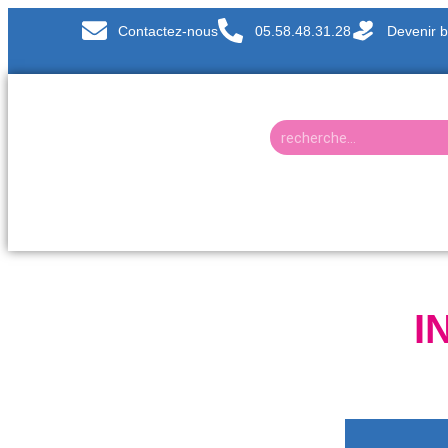
Contactez-nous
05.58.48.31.28
Devenir 
I