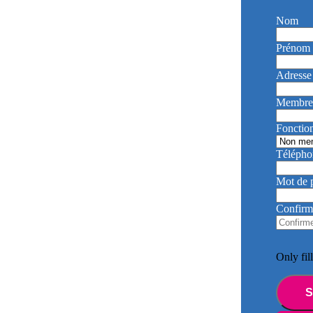
Nom
Prénom
Adresse
Membre
Fonctio
Télépho
Mot de 
Confirm
Only fil