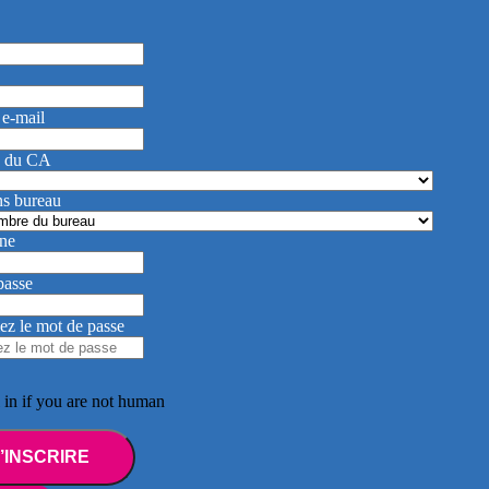
 e-mail
 du CA
ns bureau
ne
passe
ez le mot de passe
l in if you are not human