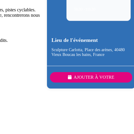
, pistes cyclables.
9h30 -11h30
e, rencontrerons nous
Lieu de l'événement
dits.
Sculpture Carlotta, Place des arènes, 40480
Vieux Boucau les bains, France
AJOUTER À VOTRE
CALENDRIER