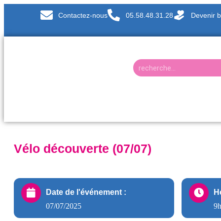
Contactez-nous
05.58.48.31.28
Devenir 
Vélo découverte (07/07)
Date de l'événement :
H
07/07/2025
9