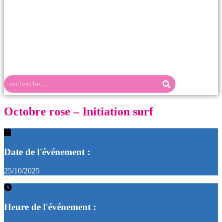
Retour en images
Octobre rose – Initiation surf
Date de l'événement :
25/10/2025
Heure de l'événement :