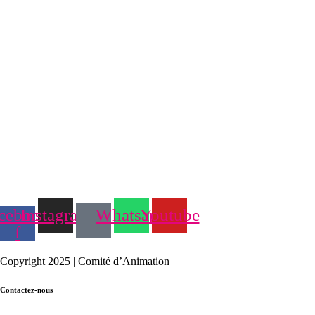
cebook-
Instagram
Whatsapp
Youtube
f
Copyright 2025 | Comité d’Animation
Contactez-nous